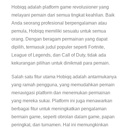
Hobiqq adalah platform game revolusioner yang
melayani pemain dari semua tingkat keahlian. Baik
Anda seorang profesional berpengalaman atau
pemula, Hobiqq memiliki sesuatu untuk semua
orang. Dengan beragam permainan yang dapat
dipilih, termasuk judul populer seperti Fortnite,
League of Legends, dan Call of Duty, tidak ada
kekurangan pilihan untuk dinikmati para pemain.
Salah satu fitur utama Hobiqq adalah antarmukanya
yang ramah pengguna, yang memudahkan pemain
menavigasi platform dan menemukan permainan
yang mereka sukai. Platform ini juga menawarkan
berbagai fitur untuk meningkatkan pengalaman
bermain game, seperti obrolan dalam game, papan
peringkat, dan turnamen. Hal ini memungkinkan