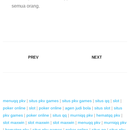
semua orang.
PREV
NEXT
menuqq pkv
|
situs pkv games
|
situs pkv games
|
situs qq
|
slot
|
poker online
|
slot
|
poker online
|
agen judi bola
|
situs slot
|
situs
pkv games
|
poker online
|
situs qq
|
murniqq pkv
|
hematqq pkv
|
slot maxwin
|
slot maxwin
|
slot maxwin
|
menuqq pkv
|
murniqq pkv
|
hematqq pkv
|
situs pkv games
|
poker online
|
situs qq
|
situs pkv