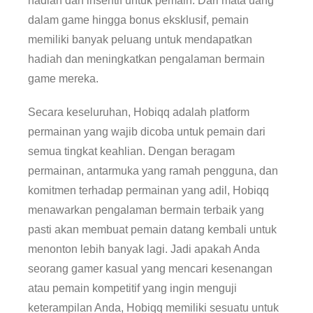
hadiah dan insentif untuk pemain. Dari mata uang
dalam game hingga bonus eksklusif, pemain
memiliki banyak peluang untuk mendapatkan
hadiah dan meningkatkan pengalaman bermain
game mereka.
Secara keseluruhan, Hobiqq adalah platform
permainan yang wajib dicoba untuk pemain dari
semua tingkat keahlian. Dengan beragam
permainan, antarmuka yang ramah pengguna, dan
komitmen terhadap permainan yang adil, Hobiqq
menawarkan pengalaman bermain terbaik yang
pasti akan membuat pemain datang kembali untuk
menonton lebih banyak lagi. Jadi apakah Anda
seorang gamer kasual yang mencari kesenangan
atau pemain kompetitif yang ingin menguji
keterampilan Anda, Hobiqq memiliki sesuatu untuk