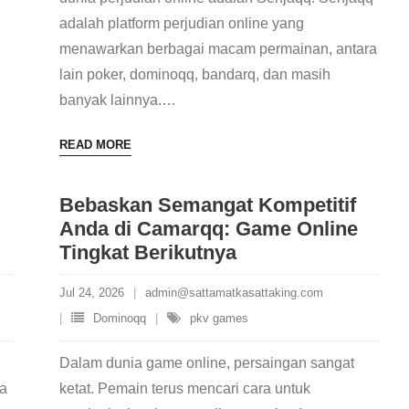
adalah platform perjudian online yang
menawarkan berbagai macam permainan, antara
lain poker, dominoqq, bandarq, dan masih
banyak lainnya.
…
READ MORE
Bebaskan Semangat Kompetitif
Anda di Camarqq: Game Online
Tingkat Berikutnya
Jul 24, 2026
admin@sattamatkasattaking.com
Dominoqq
pkv games
Dalam dunia game online, persaingan sangat
sa
ketat. Pemain terus mencari cara untuk