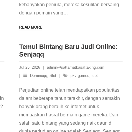
kebanyakan pemula, mereka kesulitan bersaing
dengan pemain yang
…
READ MORE
Temui Bintang Baru Judi Online:
Senjaqq
Jul 25, 2026
admin@sattamatkasattaking.com
Dominoqq
,
Slot
pkv games
,
slot
Perjudian online telah mendapatkan popularitas
in
dalam beberapa tahun terakhir, dengan semakin
i?
banyak orang beralih ke internet untuk
memuaskan hasrat bermain game mereka. Dan
salah satu bintang yang sedang naik daun di
dunia perjudian online adalah Senjaqq. Senjaqq