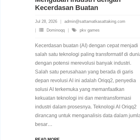
Kecerdasan Buatan
Jul 28, 2026
admin@sattamatkasattaking.com
Dominoqq
pkv games
Kecerdasan buatan (AI) dengan cepat menjadi
salah satu teknologi paling transformatif di duni
dengan potensi merevolusi banyak industri.
Salah satu perusahaan yang berada di garis
depan revolusi AI ini adalah Oriqq2, penyedia
solusi AI terkemuka yang memanfaatkan
kekuatan teknologi ini dan mentransformasi
industri dalam prosesnya. Teknologi AI Oriqq2
dirancang untuk menganalisis data dalam juml
besar
…
READ MORE