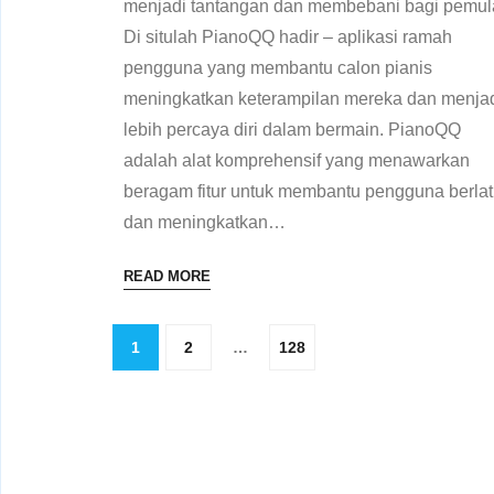
menjadi tantangan dan membebani bagi pemul
Di situlah PianoQQ hadir – aplikasi ramah
pengguna yang membantu calon pianis
meningkatkan keterampilan mereka dan menja
lebih percaya diri dalam bermain. PianoQQ
adalah alat komprehensif yang menawarkan
beragam fitur untuk membantu pengguna berlat
dan meningkatkan
…
READ MORE
1
2
…
128