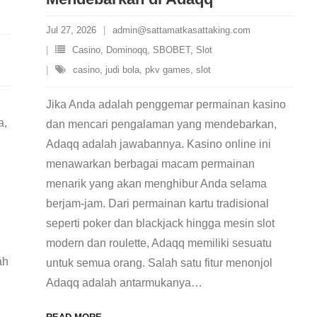
Jul 27, 2026
admin@sattamatkasattaking.com
Casino
,
Dominoqq
,
SBOBET
,
Slot
casino
,
judi bola
,
pkv games
,
slot
Jika Anda adalah penggemar permainan kasino
a,
dan mencari pengalaman yang mendebarkan,
Adaqq adalah jawabannya. Kasino online ini
menawarkan berbagai macam permainan
menarik yang akan menghibur Anda selama
berjam-jam. Dari permainan kartu tradisional
seperti poker dan blackjack hingga mesin slot
modern dan roulette, Adaqq memiliki sesuatu
ah
untuk semua orang. Salah satu fitur menonjol
Adaqq adalah antarmukanya
…