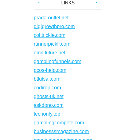
LINKS
prada-outlet.net
digigrowthpro.com
colttrickle.com
runnerpickfr.com
omnifuture.net
gamblingfunnels.com
pcos-help.com
btfutsal.com
codirop.com
ghosts-uk.net
askdono.com
techonly.top
gamblingcompete.com
businesssmagazine.com