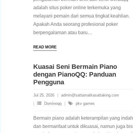
adalah situs poker online terkemuka yang
melayani pemain dari semua tingkat keahlian.
Apakah Anda seorang profesional poker
berpengalaman atau baru
…
READ MORE
Kuasai Seni Bermain Piano
dengan PianoQQ: Panduan
Pengguna
Jul 25, 2026
admin@sattamatkasattaking.com
Dominoqq
pkv games
Bermain piano adalah keterampilan yang indah
dan bermanfaat untuk dikuasai, namun juga bi