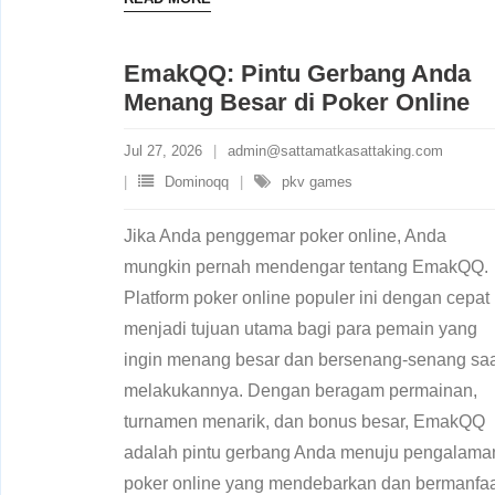
EmakQQ: Pintu Gerbang Anda
Menang Besar di Poker Online
Jul 27, 2026
admin@sattamatkasattaking.com
Dominoqq
pkv games
Jika Anda penggemar poker online, Anda
mungkin pernah mendengar tentang EmakQQ.
Platform poker online populer ini dengan cepat
menjadi tujuan utama bagi para pemain yang
ingin menang besar dan bersenang-senang sa
melakukannya. Dengan beragam permainan,
turnamen menarik, dan bonus besar, EmakQQ
adalah pintu gerbang Anda menuju pengalama
poker online yang mendebarkan dan bermanfaa