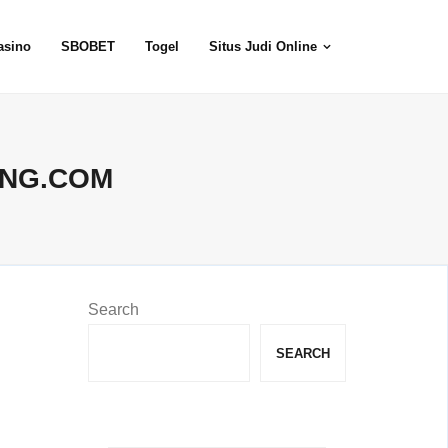
asino
SBOBET
Togel
Situs Judi Online
ING.COM
Search
SEARCH