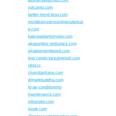
alpinemagazines.com
vulcanrp.com
twitter-trend-blog.com
montblancpensonlineoutletsal
e.com
babygadgetsreview.com
akupunktur-ambulanz.com
whatiremembered.com
linq-condo-beautyworld.com
ebyt.cc
chaindaohang.com
drmarkbuddha.com
lg-air-conditioning-
maintenance.com
infoorator.com
novte.com