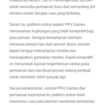
strateginya sendiri. Hal ini memungkinkan pemain
untuk mencoba permainan baru dan menantang diri
mereka sendiri dengan cara yang berbeda.
Selain itu, platform online seperti PKV Games
menawarkan lingkungan yang lebih kompetitif bagi
para pemain. Dengan kemampuan bermain
melawan pemain lain dari seluruh dunia, pemain
dapat menguji keterampilan mereka dan
meningkatkan gameplay mereka. Aspek kompetitif
ini menambah lapisan kegembiraan ekstra pada
permainan dan membuat pemain datang kembali
untuk menonton lebih banyak lagi.
Secara keseluruhan, evolusi PKV Games dari
permainan tradisional ke platform online telah
merevolusi cara para pemain menikmati permainan